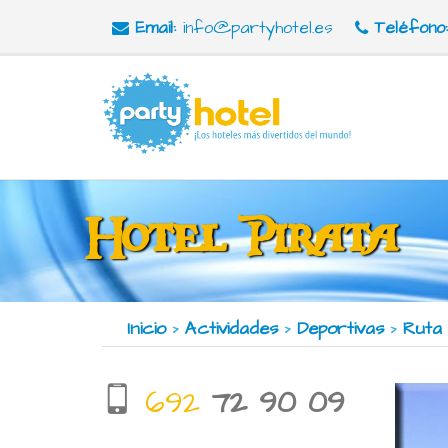
Email:
info@partyhotel.es
Teléfono:
Hotel Pirata
Inicio
Actividades
Deportivas
Ruta 
>
>
>
692
72 90 09