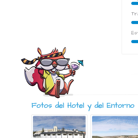
Tr
Es
Desde
Desde
59€
59€
Fotos del Hotel y del Entorno