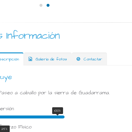
 Información
scripción
Galería de fotos
Contactar
luye
seo a caballo por la sierra de Guadarrama.
versión
100%
fuerzo Físico
25%