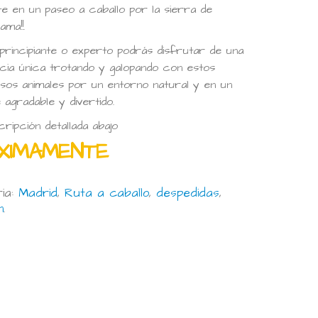
tete en un paseo a caballo por la sierra de
ma!!.
principiante o experto podrás disfrutar de una
cia única trotando y galopando con estos
osos animales por un entorno natural y en un
 agradable y divertido.
ripción detallada abajo
XIMAMENTE
ia:
Madrid
,
Ruta a caballo
,
despedidas
,
n
.