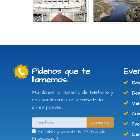
Pidenos que te
Eve
llamemos.
Desp
Mandanos tu número de teléfono y
Desp
nos pondremos en contacto lo
Vehí
antes posible.
Cump
Llamarme
Even
He leído y acepto la
Política de
Cena
Privacidad
*