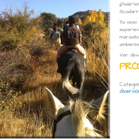
¡¡Diviér
Guadarra
Ya seas 
experien
maravill
ambiente
Ver desc
PRÓ
Categor
diversió